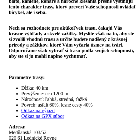
blato, kamene, konáre a náročné klesania presne vystihujú
tento charakter trasy, ktorý preverí Vaše schopnosti ovládať
bicykel, ale i seba.
Nech sa rozhodnete pre akúkoľvek trasu, čakajú Vás
krásne výhľady a skvelé zážitky. Myslite však na to, aby ste
si zvolili vhodnú trasu a určite budete nadšený z krásnej
prírody a zážitkov, ktoré Vám vyčaria úsmev na tvári.
Odporúčame však vybrať si trasu podĺa svojich schopností,
aby ste si ju mohli naplno vychutnať.
Parametre trasy:
Dĺžka: 40 km
Prevýšenie: cca 1200 m
Náročnosť: ľahká, stredná, ťažká
Povrch: asfalt 60%, lesné cesty 40%
Odkaz na výjazd
Odkaz na GPX súbor
Adresa:
Medňanská 103/52
020 61 Lednické Rovne