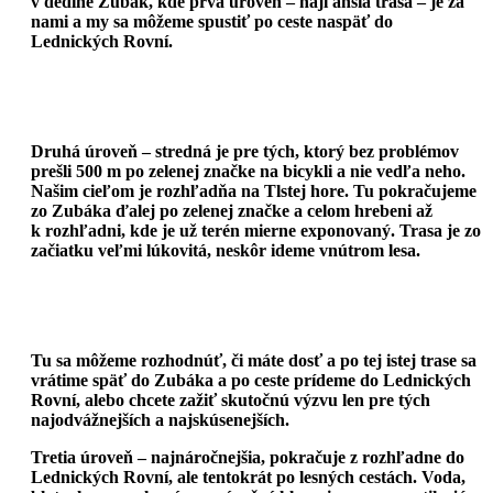
v dedine Zubák, kde prvá úroveň – najľahšia trasa – je za
nami a my sa môžeme spustiť po ceste naspäť do
Lednických Rovní.
Druhá úroveň – stredná je pre tých, ktorý bez problémov
prešli 500 m po zelenej značke na bicykli a nie vedľa neho.
Našim cieľom je rozhľadňa na Tlstej hore. Tu pokračujeme
zo Zubáka ďalej po zelenej značke a celom hrebeni až
k rozhľadni, kde je už terén mierne exponovaný. Trasa je zo
začiatku veľmi lúkovitá, neskôr ideme vnútrom lesa.
Tu sa môžeme rozhodnúť, či máte dosť a po tej istej trase sa
vrátime späť do Zubáka a po ceste prídeme do Lednických
Rovní, alebo chcete zažiť skutočnú výzvu len pre tých
najodvážnejších a najskúsenejších.
Tretia úroveň – najnáročnejšia, pokračuje z rozhľadne do
Lednických Rovní, ale tentokrát po lesných cestách. Voda,