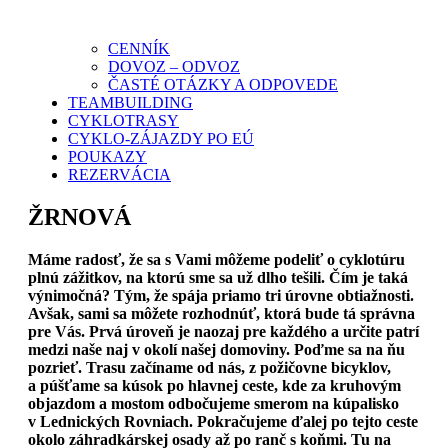
CENNÍK
DOVOZ – ODVOZ
ČASTÉ OTÁZKY A ODPOVEDE
TEAMBUILDING
CYKLOTRASY
CYKLO-ZÁJAZDY PO EÚ
POUKAZY
REZERVÁCIA
ŽRNOVÁ
Máme radosť, že sa s Vami môžeme podeliť o cyklotúru
plnú zážitkov, na ktorú sme sa už dlho tešili. Čím je taká
výnimočná? Tým, že spája priamo tri úrovne obtiažnosti.
Avšak, sami sa môžete rozhodnúť, ktorá bude tá správna
pre Vás. Prvá úroveň je naozaj pre každého a určite patrí
medzi naše naj v okolí našej domoviny. Poďme sa na ňu
pozrieť. Trasu začíname od nás, z požičovne bicyklov,
a púšťame sa kúsok po hlavnej ceste, kde za kruhovým
objazdom a mostom odbočujeme smerom na kúpalisko
v Lednických Rovniach. Pokračujeme ďalej po tejto ceste
okolo záhradkárskej osady až po ranč s koňmi. Tu na