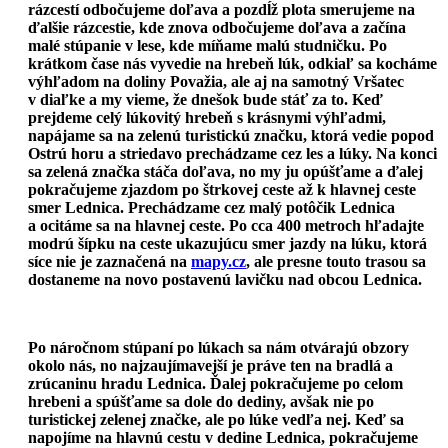
rázcestí odbočujeme doľava a pozdĺž plota smerujeme na
ďalšie rázcestie, kde znova odbočujeme doľava a začína
malé stúpanie v lese, kde míňame malú studničku. Po
krátkom čase nás vyvedie na hrebeň lúk, odkiaľ sa kocháme
výhľadom na doliny Považia, ale aj na samotný Vršatec
v diaľke a my vieme, že dnešok bude stáť za to. Keď
prejdeme celý lúkovitý hrebeň s krásnymi výhľadmi,
napájame sa na zelenú turistickú značku, ktorá vedie popod
Ostrú horu a striedavo prechádzame cez les a lúky.
Na konci
sa zelená značka stáča doľava, no my ju opúšťame a ďalej
pokračujeme zjazdom po štrkovej ceste až k hlavnej ceste
smer Lednica.
Prechádzame cez malý potôčik Lednica
a ocitáme sa na hlavnej ceste. Po cca 400 metroch hľadajte
modrú šípku na ceste ukazujúcu smer jazdy na lúku, ktorá
síce nie je zaznačená na
mapy.cz
, ale presne touto trasou sa
dostaneme na novo postavenú lavičku nad obcou Lednica.
Po náročnom stúpaní po lúkach sa nám otvárajú obzory
okolo nás, no najzaujímavejší je práve ten na bradlá a
zrúcaninu hradu Lednica. Ďalej pokračujeme po celom
hrebeni a spúšťame sa dole do dediny, avšak nie po
turistickej zelenej značke, ale po lúke vedľa nej.
Keď sa
napojíme na hlavnú cestu v dedine Lednica, pokračujeme