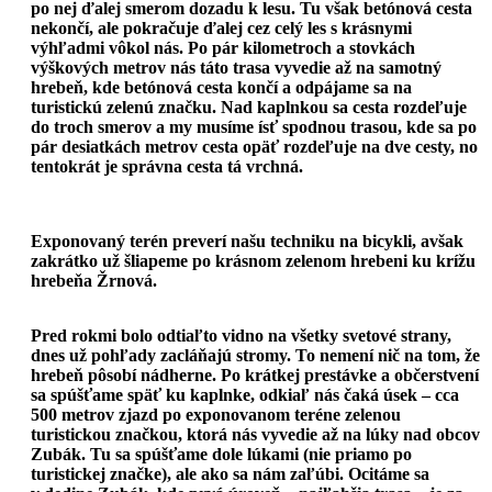
po nej ďalej smerom dozadu k lesu. Tu však betónová cesta
nekončí, ale pokračuje ďalej cez celý les s krásnymi
výhľadmi vôkol nás. Po pár kilometroch a stovkách
výškových metrov nás táto trasa vyvedie až na samotný
hrebeň, kde betónová cesta končí a odpájame sa na
turistickú zelenú značku. Nad kaplnkou sa cesta rozdeľuje
do troch smerov a my musíme ísť spodnou trasou, kde sa po
pár desiatkách metrov cesta opäť rozdeľuje na dve cesty, no
tentokrát je správna cesta tá vrchná.
Exponovaný terén preverí našu techniku na bicykli, avšak
zakrátko už šliapeme po krásnom zelenom hrebeni ku krížu
hrebeňa Žrnová.
Pred rokmi bolo odtiaľto vidno na všetky svetové strany,
dnes už pohľady zacláňajú stromy. To nemení nič na tom, že
hrebeň pôsobí nádherne. Po krátkej prestávke a občerstvení
sa spúšťame späť ku kaplnke, odkiaľ nás čaká úsek – cca
500 metrov zjazd po exponovanom teréne zelenou
turistickou značkou, ktorá nás vyvedie až na lúky nad obcov
Zubák. Tu sa spúšťame dole lúkami (nie priamo po
turistickej značke), ale ako sa nám zaľúbi. Ocitáme sa